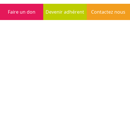
Faire un don
Devenir adhérent
Contactez nous
Inscription à la newsletter
S'inscrire
Siège social
5, Rue du Bois Rondel
35700 Rennes