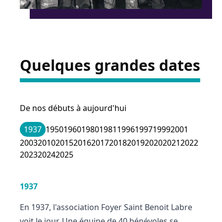
Quelques grandes dates
De nos débuts à aujourd'hui
1937
1950
1960
1980
1981
1996
1997
1999
2001
2003
2010
2015
2016
2017
2018
2019
2020
2021
2022
2023
2024
2025
1937
En 1937, l'association Foyer Saint Benoit Labre
voit le jour. Une équipe de 40 bénévoles se