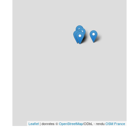
Leaflet
| données ©
OpenStreetMap
/ODbL - rendu
OSM France