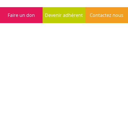
Faire un don
Devenir adhérent
Contactez nous
Inscription à la newsletter
S'inscrire
Siège social
5, Rue du Bois Rondel
35700 Rennes
02 99 84 28 00