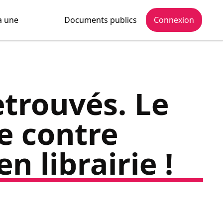
a une
Documents publics
Connexion
etrouvés. Le
e contre
n librairie !