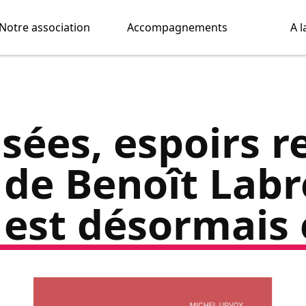
Notre association
Accompagnements
A l
isées, espoirs r
de Benoît Labr
 est désormais e