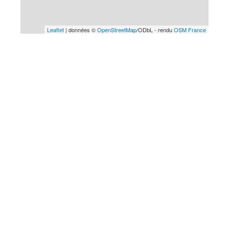
Leaflet
| données ©
OpenStreetMap
/ODbL - rendu
OSM France